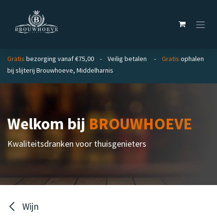
Overslaan naar inhoud
Gratis
bezorging vanaf €75,00 - Veilig betalen -
Gratis
ophalen
bij slijterij Brouwhoeve, Middelharnis
Welkom bij
BROUWHOEVE
Kwaliteitsdranken voor thuisgenieters
Wijn