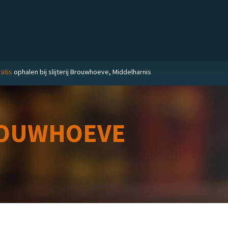
Private label
Delicatessen
Slijterij
Blog
atis
ophalen bij slijterij Brouwhoeve, Middelharnis
OUWHOEVE