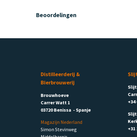
Beoordelingen
Distilleerderij &
Slij
Bierbrouwerij
Slij
Carr
Brouwhoeve
+34 
Carrer Watt 1
03720 Benissa - Spanje
Slij
Ker
Magazijn Nederland
+31 
Simon Stevinweg
Middelharnis