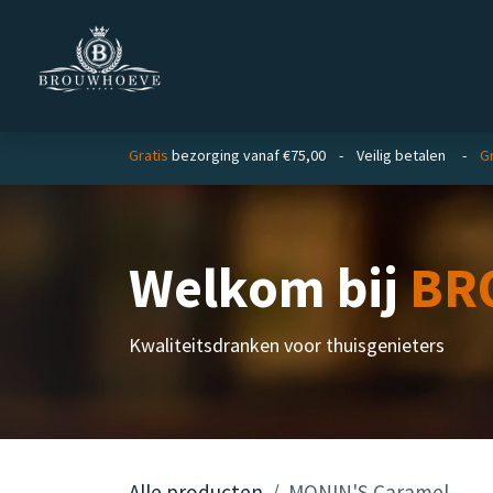
Overslaan naar inhoud
Homepage
Zakelijk
Gratis
bezorging vanaf €75,00 - Veilig betalen -
Gr
Welkom bij
BR
Kwaliteitsdranken voor thuisgenieters
Alle producten
MONIN'S Caramel