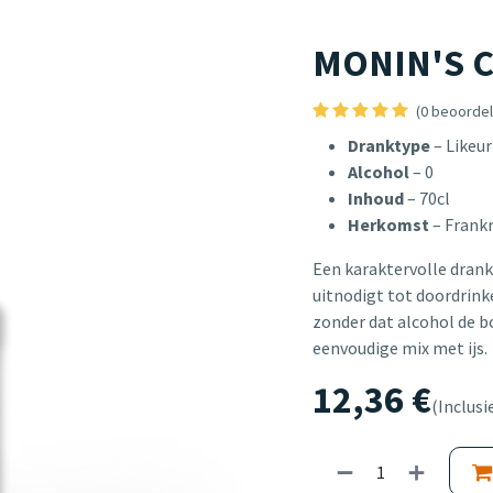
MONIN'S C
(0 beoordel
Dranktype
– Likeur
Alcohol
– 0
Inhoud
– 70cl
Herkomst
– Frankr
Een karaktervolle drank 
uitnodigt tot doordrink
zonder dat alcohol de bo
eenvoudige mix met ijs.
12,36
€
(Inclusi