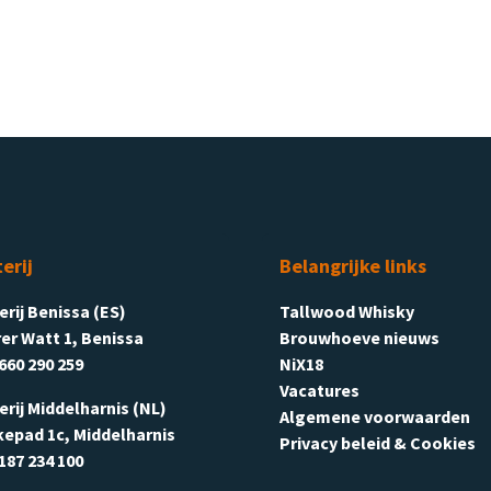
terij
Belangrijke links
terij Benissa (ES)
Tallwood Whisky
er Watt 1, Benissa
Brouwhoeve nieuws
660 290 259
NiX18
Vacatures
terij Middelharnis (NL)
Algemene voorwaarden
kepad 1c, Middelharnis
Privacy beleid & Cookies
187 234 100