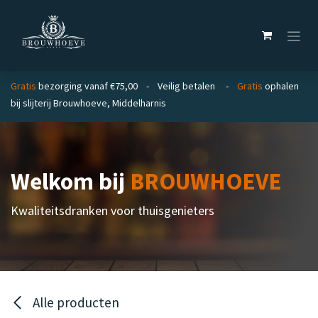
Overslaan naar inhoud
Gratis
bezorging vanaf €75,00 - Veilig betalen -
Gratis
ophalen
bij slijterij Brouwhoeve, Middelharnis
Welkom bij
BROUWHOEVE
Kwaliteitsdranken voor thuisgenieters
Alle producten