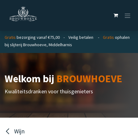
Overslaan naar inhoud
Gratis
bezorging vanaf €75,00 - Veilig betalen -
Gratis
ophalen
bij slijterij Brouwhoeve, Middelharnis
Welkom bij
BROUWHOEVE
Kwaliteitsdranken voor thuisgenieters
Wijn