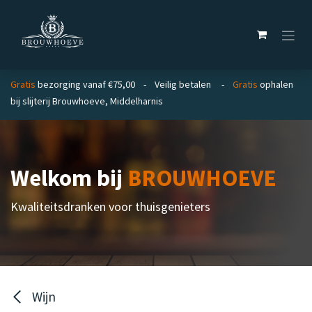
Overslaan naar inhoud
Gratis
bezorging vanaf €75,00 - Veilig betalen -
Gratis
ophalen
bij slijterij Brouwhoeve, Middelharnis
Welkom bij
BROUWHOEVE
Kwaliteitsdranken voor thuisgenieters
Wijn