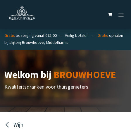
Overslaan naar inhoud
Gratis
bezorging vanaf €75,00 - Veilig betalen -
Gratis
ophalen
bij slijterij Brouwhoeve, Middelharnis
Welkom bij
BROUWHOEVE
Kwaliteitsdranken voor thuisgenieters
Wijn