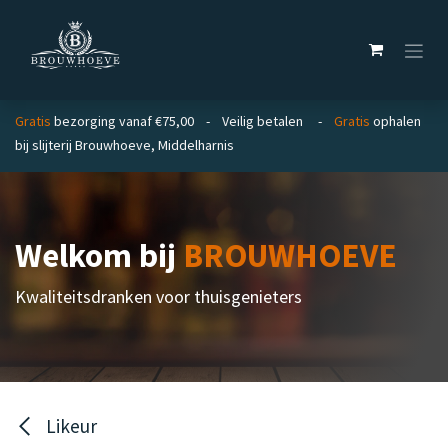
Overslaan naar inhoud
Gratis
bezorging vanaf €75,00 - Veilig betalen -
Gratis
ophalen
bij slijterij Brouwhoeve, Middelharnis
Welkom bij
BROUWHOEVE
Kwaliteitsdranken voor thuisgenieters
Likeur