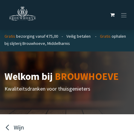
Overslaan naar inhoud
Gratis
bezorging vanaf €75,00 - Veilig betalen -
Gratis
ophalen
bij slijterij Brouwhoeve, Middelharnis
Welkom bij
BROUWHOEVE
Kwaliteitsdranken voor thuisgenieters
Wijn