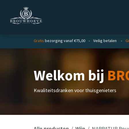
Overslaan naar inhoud
Homepage
Zakelijk
Gratis
bezorging vanaf €75,00 - Veilig betalen -
Gr
Welkom bij
BR
Kwaliteitsdranken voor thuisgenieters
Alle producten
Wijn
NARRATUR Roug