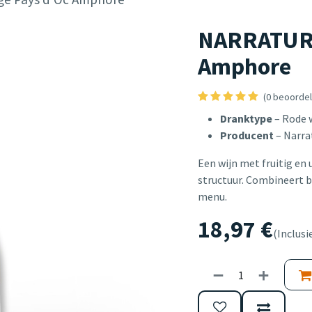
NARRATUR 
Amphore
(0 beoordel
Dranktype
– Rode 
Producent
– Narra
Een wijn met fruitig en 
structuur. Combineert br
menu.
18,97
€
(Inclusi