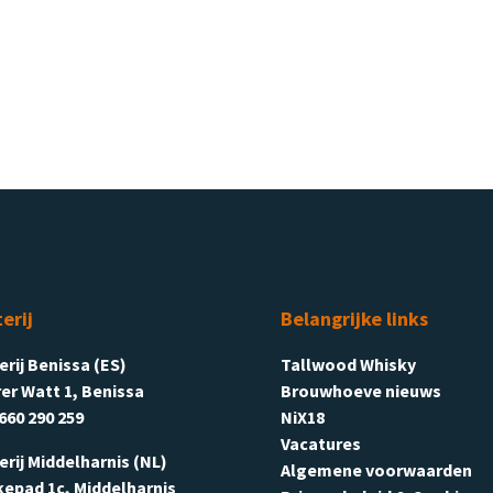
terij
Belangrijke links
terij Benissa (ES)
Tallwood Whisky
er Watt 1, Benissa
Brouwhoeve nieuws
660 290 259
NiX18
Vacatures
terij Middelharnis (NL)
Algemene voorwaarden
kepad 1c, Middelharnis