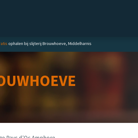
Private label
Delicatessen
Slijterij
Blog
atis
ophalen bij slijterij Brouwhoeve, Middelharnis
OUWHOEVE
e Pays d'Oc Amphore