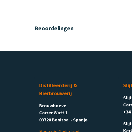
Beoordelingen
Distilleerderij &
Slij
Bierbrouwerij
Slij
Carr
Brouwhoeve
+34 
Carrer Watt 1
03720 Benissa - Spanje
Slij
Ker
Magazijn Nederland