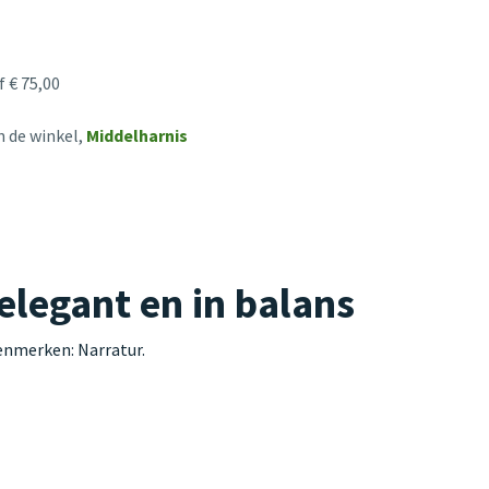
 € 75,00
n de winkel,
Middelharnis
legant en in balans
enmerken: Narratur.