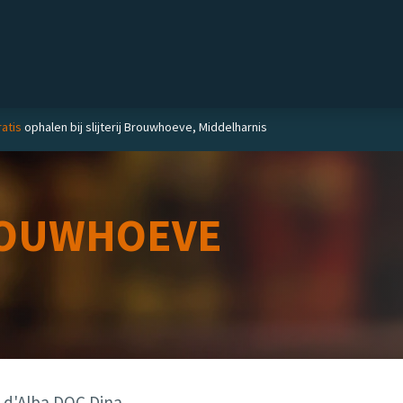
Private label
Delicatessen
Slijterij
Blog
atis
ophalen bij slijterij Brouwhoeve, Middelharnis
OUWHOEVE
d'Alba DOC Dina