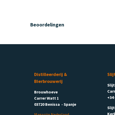
Beoordelingen
Distilleerderij &
Slij
Bierbrouwerij
Slij
Carr
Brouwhoeve
+34 
Carrer Watt 1
03720 Benissa - Spanje
Slij
Ker
Magazijn Nederland