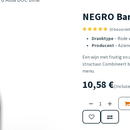
NEGRO Bar
(0 beoordel
Dranktype
– Rode 
Producent
– Azien
Een wijn met fruitig en 
structuur. Combineert br
menu.
10,58
€
(Inclusi