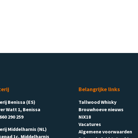
terij
Belangrijke links
terij Benissa (ES)
Tallwood Whisky
er Watt 1, Benissa
Brouwhoeve nieuws
660 290 259
NiX18
Vacatures
terij Middelharnis (NL)
Algemene voorwaarden
kepad 1c, Middelharnis