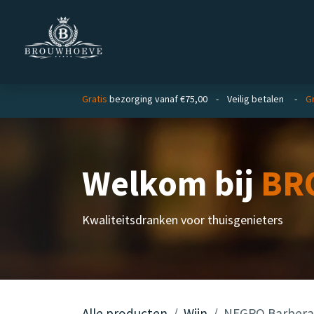
Overslaan naar inhoud
Homepage
Zakelijk
Gratis
bezorging vanaf €75,00 - Veilig betalen -
Gr
Welkom bij
BR
Kwaliteitsdranken voor thuisgenieters
Alle producten
Wijn
NEGRO Barbera 