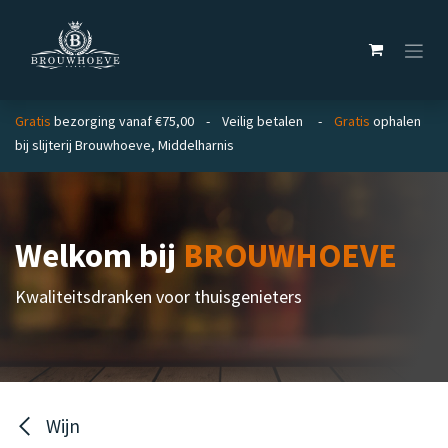
Overslaan naar inhoud
Gratis
bezorging vanaf €75,00 - Veilig betalen -
Gratis
ophalen
bij slijterij Brouwhoeve, Middelharnis
Welkom bij
BROUWHOEVE
Kwaliteitsdranken voor thuisgenieters
Wijn