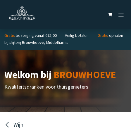
Overslaan naar inhoud
Gratis
bezorging vanaf €75,00 - Veilig betalen -
Gratis
ophalen
bij slijterij Brouwhoeve, Middelharnis
Welkom bij
BROUWHOEVE
Kwaliteitsdranken voor thuisgenieters
Wijn