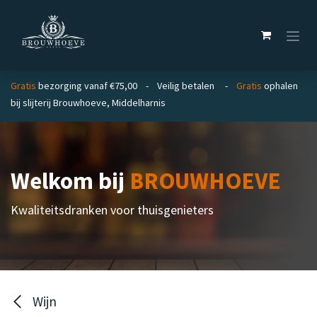
Overslaan naar inhoud
Gratis
bezorging vanaf €75,00 - Veilig betalen -
Gratis
ophalen
bij slijterij Brouwhoeve, Middelharnis
Welkom bij
BROUWHOEVE
Kwaliteitsdranken voor thuisgenieters
Wijn