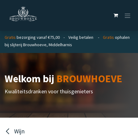
Overslaan naar inhoud
Gratis
bezorging vanaf €75,00 - Veilig betalen -
Gratis
ophalen
bij slijterij Brouwhoeve, Middelharnis
Welkom bij
BROUWHOEVE
Kwaliteitsdranken voor thuisgenieters
Wijn