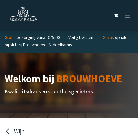
Overslaan naar inhoud
Gratis
bezorging vanaf €75,00 - Veilig betalen -
Gratis
ophalen
bij slijterij Brouwhoeve, Middelharnis
Welkom bij
BROUWHOEVE
Kwaliteitsdranken voor thuisgenieters
Wijn