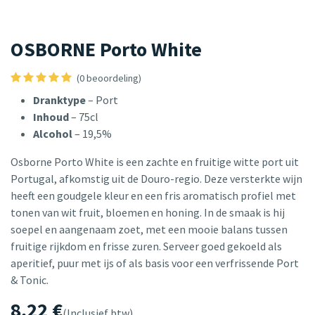
OSBORNE Porto White
(0 beoordeling)
Dranktype
– Port
Inhoud
– 75cl
Alcohol
– 19,5%
Osborne Porto White is een zachte en fruitige witte port uit
Portugal, afkomstig uit de Douro-regio. Deze versterkte wijn
heeft een goudgele kleur en een fris aromatisch profiel met
tonen van wit fruit, bloemen en honing. In de smaak is hij
soepel en aangenaam zoet, met een mooie balans tussen
fruitige rijkdom en frisse zuren. Serveer goed gekoeld als
aperitief, puur met ijs of als basis voor een verfrissende Port
& Tonic.
8,22
€
(Inclusief btw)