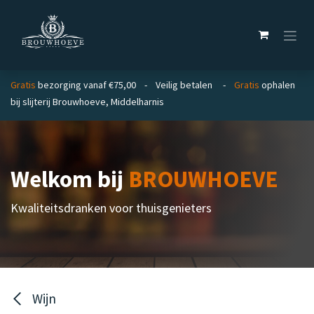
Overslaan naar inhoud
Gratis
bezorging vanaf €75,00 - Veilig betalen -
Gratis
ophalen
bij slijterij Brouwhoeve, Middelharnis
Welkom bij
BROUWHOEVE
Kwaliteitsdranken voor thuisgenieters
Wijn