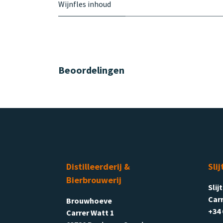
Wijnfles inhoud
Beoordelingen
Distilleerderij &
Slij
Bierbrouwerij
Slij
Carr
Brouwhoeve
+34 
Carrer Watt 1