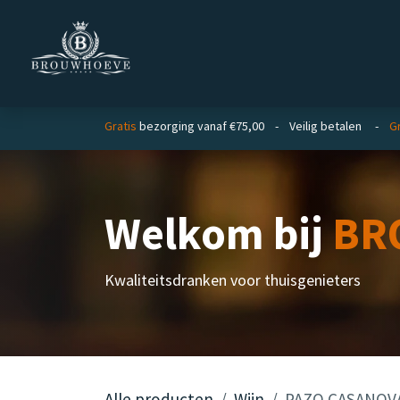
Overslaan naar inhoud
Homepage
Zakelijk
Gratis
bezorging vanaf €75,00 - Veilig betalen -
Gr
Welkom bij
BR
Kwaliteitsdranken voor thuisgenieters
Alle producten
Wijn
PAZO CASANOVA 