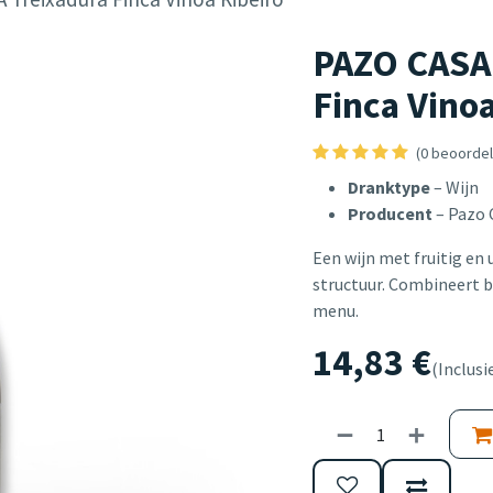
PAZO CASA
Finca Vinoa
(0 beoordel
Dranktype
– Wijn
Producent
– Pazo
Een wijn met fruitig en 
structuur. Combineert br
menu.
14,83
€
(Inclusi