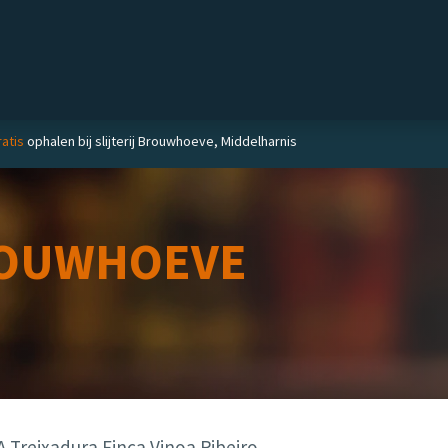
Private label
Delicatessen
Slijterij
Blog
atis
ophalen bij slijterij Brouwhoeve, Middelharnis
OUWHOEVE
Treixadura Finca Vinoa Ribeiro