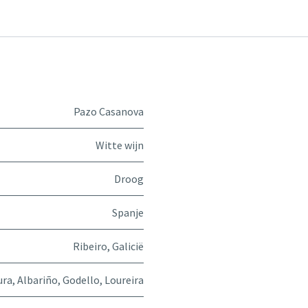
Pazo Casanova
Witte wijn
Droog
Spanje
Ribeiro, Galicië
ura
,
Albariño
,
Godello
,
Loureira