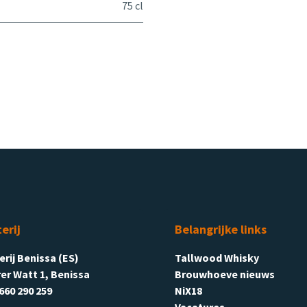
75 cl
terij
Belangrijke links
terij Benissa (ES)
Tallwood Whisky
er Watt 1, Benissa
Brouwhoeve nieuws
660 290 259
NiX18