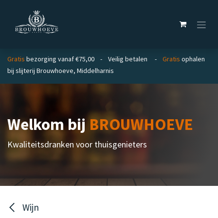
Overslaan naar inhoud
Gratis
bezorging vanaf €75,00 - Veilig betalen -
Gratis
ophalen
bij slijterij Brouwhoeve, Middelharnis
Welkom bij
BROUWHOEVE
Kwaliteitsdranken voor thuisgenieters
Wijn