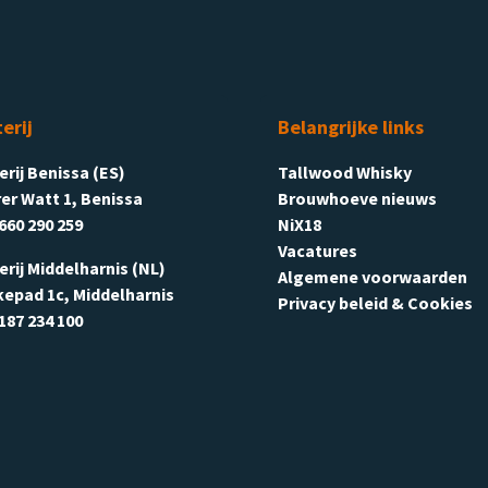
terij
Belangrijke links
terij Benissa (ES)
Tallwood Whisky
er Watt 1, Benissa
Brouwhoeve nieuws
660 290 259
NiX18
Vacatures
terij Middelharnis (NL)
Algemene voorwaarden
kepad 1c, Middelharnis
Privacy beleid & Cookies
187 234 100