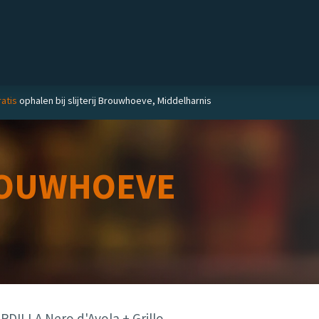
Private label
Delicatessen
Slijterij
Blog
atis
ophalen bij slijterij Brouwhoeve, Middelharnis
OUWHOEVE
DILLA Nero d'Avola + Grillo