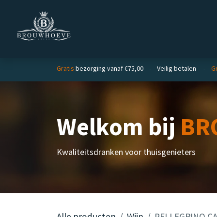
Overslaan naar inhoud
Homepage
Zakelijk
Gratis
bezorging vanaf €75,00 - Veilig betalen -
Gr
Welkom bij
BR
Kwaliteitsdranken voor thuisgenieters
Alle producten
Wijn
PELLEGRINO CAR