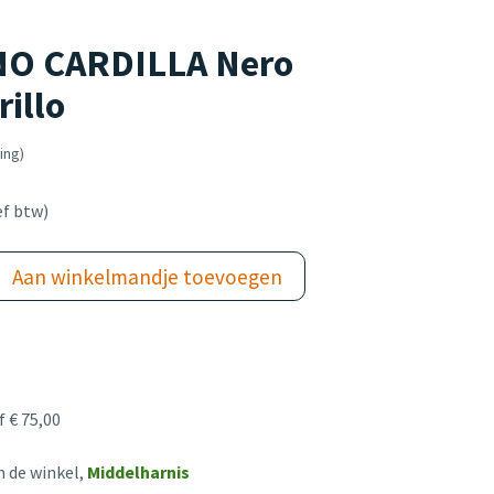
O CARDILLA Nero
rillo
ing)
ef btw)
Aan winkelmandje toevoegen
 € 75,00
n de winkel,
Middelharnis