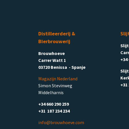
Distilleerderij &
Slij
Bierbrouwerij
Slij
Carr
Brouwhoeve
+34 
Carrer Watt 1
03720 Benissa - Spanje
Slij
Ker
Magazijn Nederland
+31 
Simon Stevinweg
Middelharnis
+34 660 290 259
+31 187 234 234
info@brouwhoeve.com