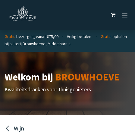
Overslaan naar inhoud
Gratis
bezorging vanaf €75,00 - Veilig betalen -
Gratis
ophalen
bij slijterij Brouwhoeve, Middelharnis
Welkom bij
BROUWHOEVE
Kwaliteitsdranken voor thuisgenieters
Wijn