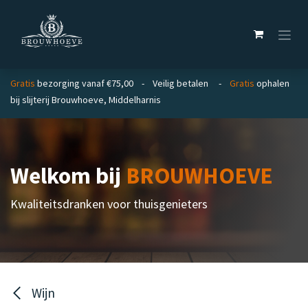
Overslaan naar inhoud
Gratis
bezorging vanaf €75,00 - Veilig betalen -
Gratis
ophalen
bij slijterij Brouwhoeve, Middelharnis
Welkom bij
BROUWHOEVE
Kwaliteitsdranken voor thuisgenieters
Wijn