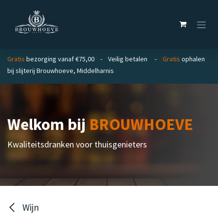
Overslaan naar inhoud
Gratis
bezorging vanaf €75,00 - Veilig betalen -
Gratis
ophalen
bij slijterij Brouwhoeve, Middelharnis
Welkom bij
BROUWHOEVE
Kwaliteitsdranken voor thuisgenieters
Wijn