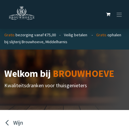
Overslaan naar inhoud
Gratis
bezorging vanaf €75,00 - Veilig betalen -
Gratis
ophalen
bij slijterij Brouwhoeve, Middelharnis
Welkom bij
BROUWHOEVE
Kwaliteitsdranken voor thuisgenieters
Wijn