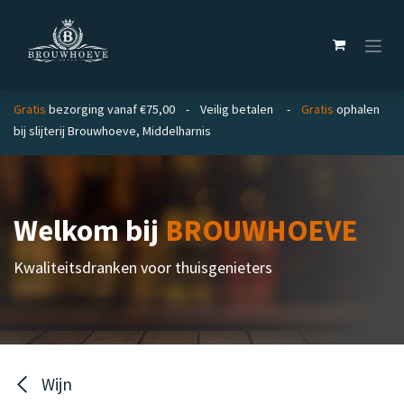
Overslaan naar inhoud
Gratis
bezorging vanaf €75,00 - Veilig betalen -
Gratis
ophalen
bij slijterij Brouwhoeve, Middelharnis
Welkom bij
BROUWHOEVE
Kwaliteitsdranken voor thuisgenieters
Wijn