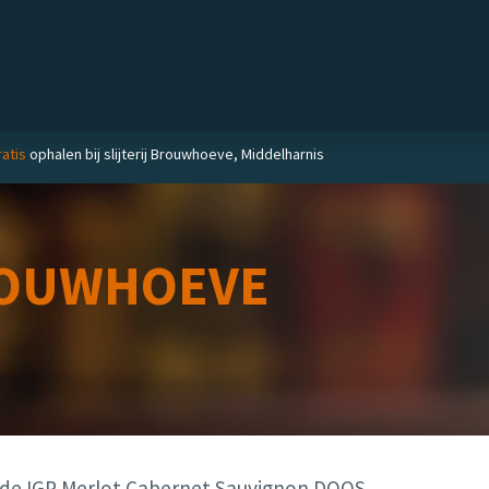
Private label
Delicatessen
Slijterij
Blog
atis
ophalen bij slijterij Brouwhoeve, Middelharnis
OUWHOEVE
de IGP Merlot Cabernet Sauvignon DOOS