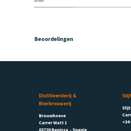
Druif
Beoordelingen
Distilleerderij &
Slij
Bierbrouwerij
Slij
Carr
Brouwhoeve
+34 
Carrer Watt 1
03720 Benissa - Spanje