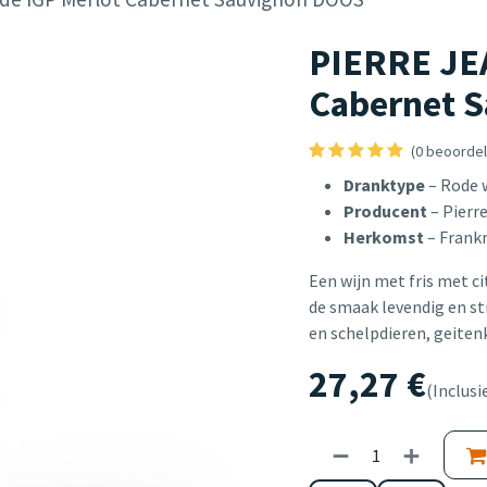
PIERRE JE
Cabernet 
(0 beoordel
Dranktype
– Rode 
Producent
– Pierr
Herkomst
– Frankr
Een wijn met fris met ci
de smaak levendig en st
en schelpdieren, geitenk
27,27
€
(Inclusi