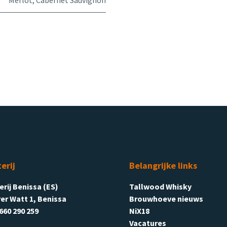
Merlot
,
Cabernet Sauvignon
terij
Belangrijke links
terij Benissa (ES)
Tallwood Whisky
er Watt 1, Benissa
Brouwhoeve nieuws
660 290 259
NiX18
Vacatures