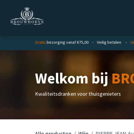
Overslaan naar inhoud
Homepage
Zakelijk
Gratis
bezorging vanaf €75,00 - Veilig betalen -
Gr
Welkom bij
BR
Kwaliteitsdranken voor thuisgenieters
Alle producten
Wijn
PIERRE JEAN Au