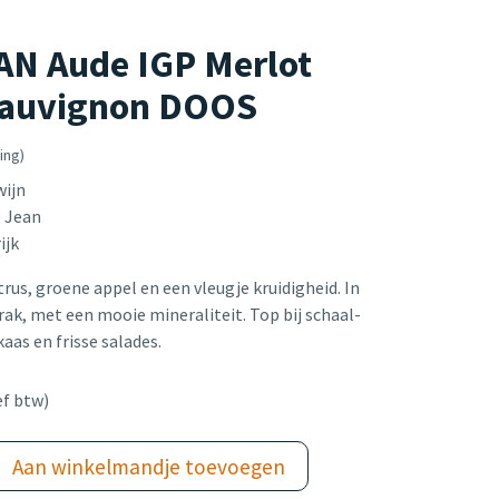
AN Aude IGP Merlot
Sauvignon DOOS
ing)
wijn
e Jean
ijk
trus, groene appel en een vleugje kruidigheid. In
rak, met een mooie mineraliteit. Top bij schaal-
aas en frisse salades.
ef btw)
Aan winkelmandje toevoegen