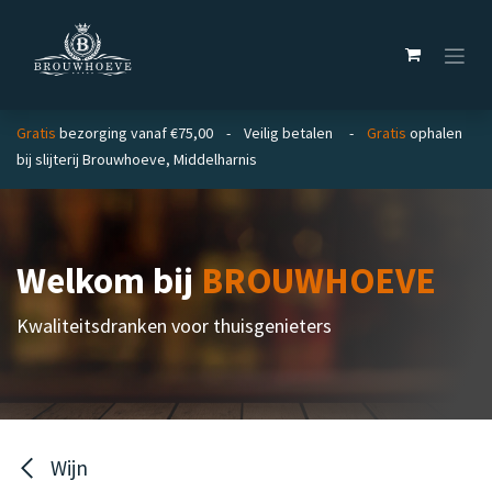
Overslaan naar inhoud
Gratis
bezorging vanaf €75,00 - Veilig betalen -
Gratis
ophalen
bij slijterij Brouwhoeve, Middelharnis
Welkom bij
BROUWHOEVE
Kwaliteitsdranken voor thuisgenieters
Wijn