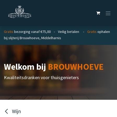
Overslaan naar inhoud
Gratis
bezorging vanaf €75,00 - Veilig betalen -
Gratis
ophalen
bij slijterij Brouwhoeve, Middelharnis
Welkom bij
BROUWHOEVE
Kwaliteitsdranken voor thuisgenieters
Wijn