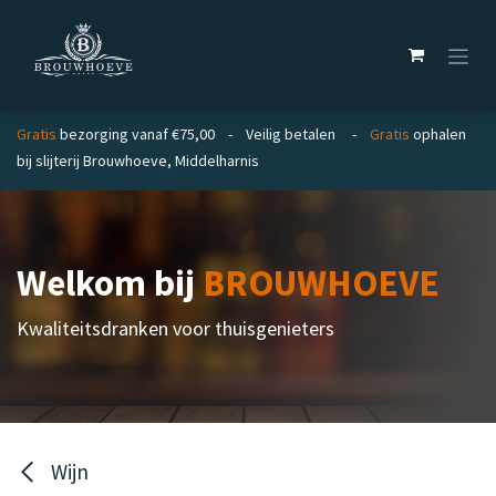
Overslaan naar inhoud
Gratis
bezorging vanaf €75,00 - Veilig betalen -
Gratis
ophalen
bij slijterij Brouwhoeve, Middelharnis
Welkom bij
BROUWHOEVE
Kwaliteitsdranken voor thuisgenieters
Wijn