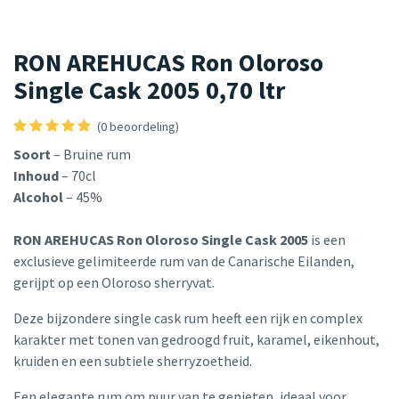
RON AREHUCAS Ron Oloroso
Single Cask 2005 0,70 ltr
(0 beoordeling)
Soort
– Bruine rum
Inhoud
– 70cl
Alcohol
– 45%
RON AREHUCAS Ron Oloroso Single Cask 2005
is een
exclusieve gelimiteerde rum van de Canarische Eilanden,
gerijpt op een Oloroso sherryvat.
Deze bijzondere single cask rum heeft een rijk en complex
karakter met tonen van gedroogd fruit, karamel, eikenhout,
kruiden en een subtiele sherryzoetheid.
Een elegante rum om puur van te genieten, ideaal voor