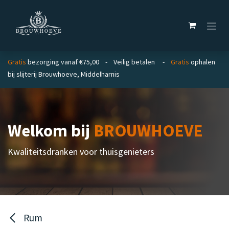
Overslaan naar inhoud
Gratis
bezorging vanaf €75,00 - Veilig betalen -
Gratis
ophalen
bij slijterij Brouwhoeve, Middelharnis
Welkom bij
BROUWHOEVE
Kwaliteitsdranken voor thuisgenieters
Rum