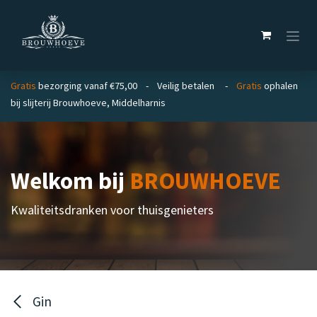
Overslaan naar inhoud
Gratis
bezorging vanaf €75,00 - Veilig betalen -
Gratis
ophalen
bij slijterij Brouwhoeve, Middelharnis
Welkom bij
BROUWHOEVE
Kwaliteitsdranken voor thuisgenieters
Gin