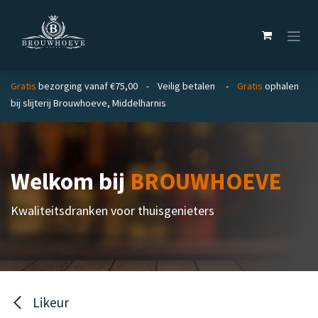
Overslaan naar inhoud
Gratis
bezorging vanaf €75,00 - Veilig betalen -
Gratis
ophalen
bij slijterij Brouwhoeve, Middelharnis
Welkom bij
BROUWHOEVE
Kwaliteitsdranken voor thuisgenieters
Likeur