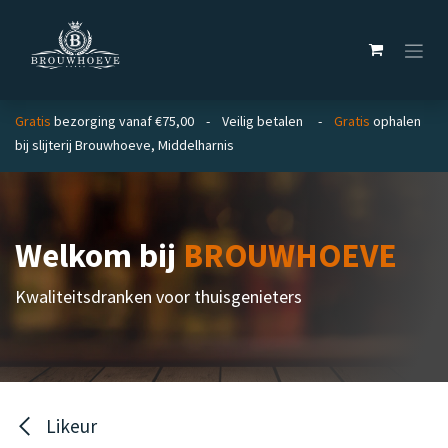
Overslaan naar inhoud
Gratis
bezorging vanaf €75,00 - Veilig betalen -
Gratis
ophalen
bij slijterij Brouwhoeve, Middelharnis
Welkom bij
BROUWHOEVE
Kwaliteitsdranken voor thuisgenieters
Likeur