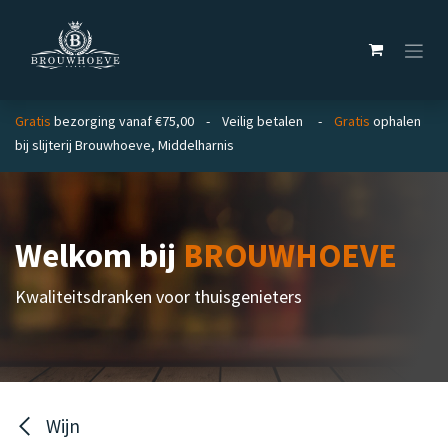
Overslaan naar inhoud
Gratis
bezorging vanaf €75,00 - Veilig betalen -
Gratis
ophalen
bij slijterij Brouwhoeve, Middelharnis
Welkom bij
BROUWHOEVE
Kwaliteitsdranken voor thuisgenieters
Wijn