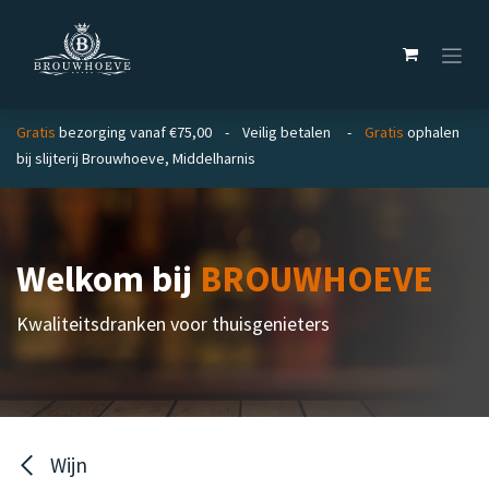
Overslaan naar inhoud
Gratis
bezorging vanaf €75,00 - Veilig betalen -
Gratis
ophalen
bij slijterij Brouwhoeve, Middelharnis
Welkom bij
BROUWHOEVE
Kwaliteitsdranken voor thuisgenieters
Wijn