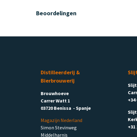
Beoordelingen
Distilleerderij &
Slij
Bierbrouwerij
Slij
Carr
Brouwhoeve
+34 
Carrer Watt 1
03720 Benissa - Spanje
Slij
Ker
Magazijn Nederland
+31 
Simon Stevinweg
Middelharnis