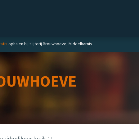
Private label
Delicatessen
Slijterij
Blog
atis
ophalen bij slijterij Brouwhoeve, Middelharnis
OUWHOEVE
ruidenlikeur kruik 1L