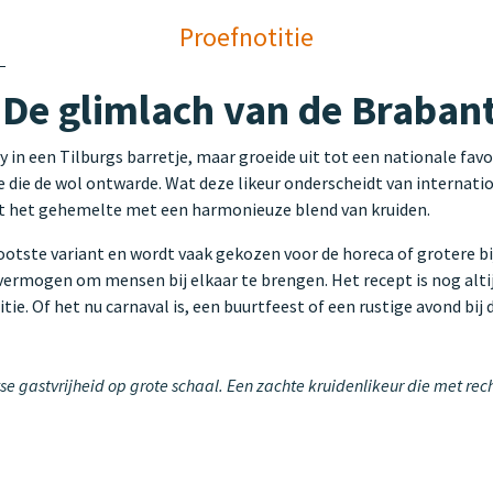
Proefnotitie
 De glimlach van de Brabant
in een Tilburgs barretje, maar groeide uit tot een nationale favor
ie die de wol ontwarde. Wat deze likeur onderscheidt van internatio
mt het gehemelte met een harmonieuze blend van kruiden.
 grootste variant en wordt vaak gekozen voor de horeca of grotere
 vermogen om mensen bij elkaar te brengen. Het recept is nog alt
tie. Of het nu carnaval is, een buurtfeest of een rustige avond bij 
tse gastvrijheid op grote schaal. Een zachte kruidenlikeur die met r