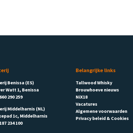
terij
Belangrijke links
terij Benissa (ES)
Tallwood Whisky
er Watt 1, Benissa
Brouwhoeve nieuws
660 290 259
NiX18
Vacatures
terij Middelharnis (NL)
Algemene voorwaarden
kepad 1c, Middelharnis
Privacy beleid & Cookies
187 234 100