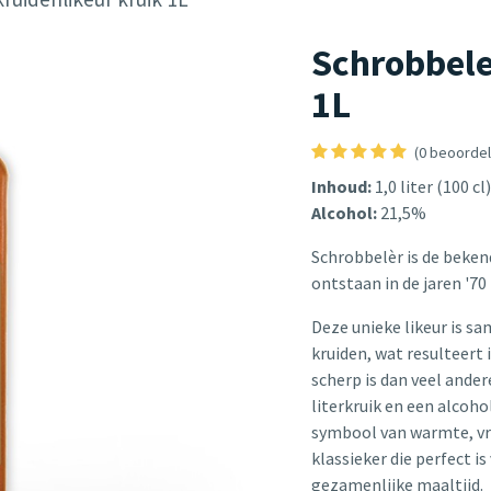
Schrobbele
1L
(0 beoordel
Inhoud:
1,0 liter (100 cl)
Alcohol:
21,5%
Schrobbelèr is de beken
ontstaan in de jaren '70 
Deze unieke likeur is sa
kruiden, wat resulteert
scherp is dan veel ander
literkruik en een alcoh
symbool van warmte, vr
klassieker die perfect i
gezamenlijke maaltijd.