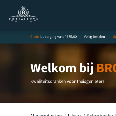
Overslaan naar inhoud
Homepage
Zakelijk
Gratis
bezorging vanaf €75,00 - Veilig betalen -
Gr
Welkom bij
BR
Kwaliteitsdranken voor thuisgenieters
Alle producten
Likeur
Schrobbeler k