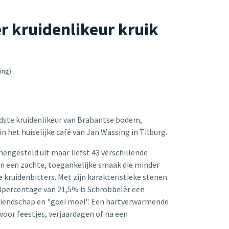
r kruidenlikeur kruik
ing)
dste kruidenlikeur van Brabantse bodem,
in het huiselijke café van Jan Wassing in Tilburg.
mengesteld uit maar liefst 43 verschillende
 in een zachte, toegankelijke smaak die minder
e kruidenbitters. Met zijn karakteristieke stenen
olpercentage van 21,5% is Schrobbelèr een
iendschap en "goei moei". Een hartverwarmende
s voor feestjes, verjaardagen of na een