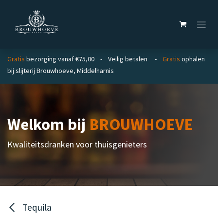
Overslaan naar inhoud
Gratis
bezorging vanaf €75,00 - Veilig betalen -
Gratis
ophalen
bij slijterij Brouwhoeve, Middelharnis
Welkom bij
BROUWHOEVE
Kwaliteitsdranken voor thuisgenieters
Tequila