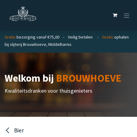
Overslaan naar inhoud
Gratis
bezorging vanaf €75,00 - Veilig betalen -
Gratis
ophalen
bij slijterij Brouwhoeve, Middelharnis
Welkom bij
BROUWHOEVE
Kwaliteitsdranken voor thuisgenieters
Bier