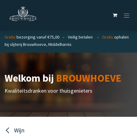
Overslaan naar inhoud
Gratis
bezorging vanaf €75,00 - Veilig betalen -
Gratis
ophalen
bij slijterij Brouwhoeve, Middelharnis
Welkom bij
BROUWHOEVE
Kwaliteitsdranken voor thuisgenieters
Wijn