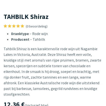
TAHBILK Shiraz
(0 beoordeling)
Dranktype
– Rode wijn
Producent
– Tahbilk
Tahbilk Shiraz is een karaktervolle rode wijn uit Nagambie
Lakes in Victoria, Australië. Deze Shiraz heeft een volle,
kruidige stijl met aroma’s van rijpe pruimen, bramen, zwarte
kersen, specerijen en subtiele tonen van chocolade en
eikenhout. In de smaak is hij droog, soepel en krachtig, met
rijp donker fruit, zachte tannines en een lange, warme
afdronk. Een klassieke Australische rode wijn die uitstekend
past bij barbecue, lamsvlees, gegrild rundvlees en kruidige
stoofgerechten.
12,36
€
(Inclusief btw)