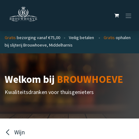
Overslaan naar inhoud
Gratis
bezorging vanaf €75,00 - Veilig betalen -
Gratis
ophalen
bij slijterij Brouwhoeve, Middelharnis
Welkom bij
BROUWHOEVE
Kwaliteitsdranken voor thuisgenieters
Wijn