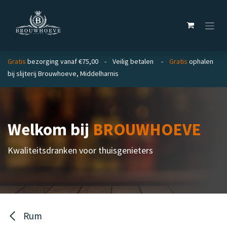
Overslaan naar inhoud
Gratis
bezorging vanaf €75,00 - Veilig betalen -
Gratis
ophalen
bij slijterij Brouwhoeve, Middelharnis
Welkom bij
BROUWHOEVE
Kwaliteitsdranken voor thuisgenieters
Rum