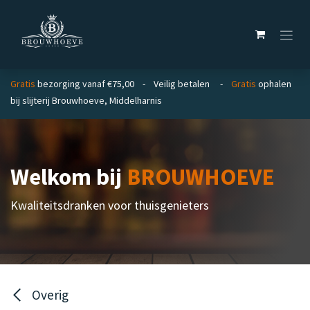
Overslaan naar inhoud
Gratis
bezorging vanaf €75,00 - Veilig betalen -
Gratis
ophalen
bij slijterij Brouwhoeve, Middelharnis
Welkom bij
BROUWHOEVE
Kwaliteitsdranken voor thuisgenieters
Overig