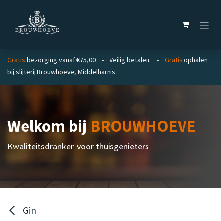
Overslaan naar inhoud
Gratis
bezorging vanaf €75,00 - Veilig betalen -
Gratis
ophalen
bij slijterij Brouwhoeve, Middelharnis
Welkom bij
BROUWHOEVE
Kwaliteitsdranken voor thuisgenieters
Gin