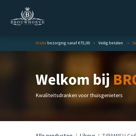
Overslaan naar inhoud
Homepage
Zakelijk
Gratis
bezorging vanaf €75,00 - Veilig betalen -
Gr
Welkom bij
BR
Kwaliteitsdranken voor thuisgenieters
Alle producten
Likeur
TIRAMISU Coff