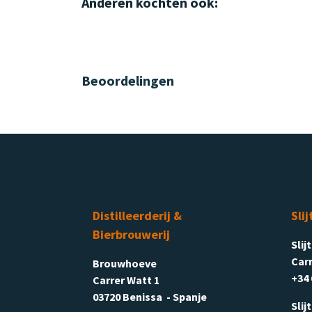
Anderen kochten ook:
Beoordelingen
Distilleerderij &
Slij
Bierbrouwerij
Slij
Carr
Brouwhoeve
+34 
Carrer Watt 1
03720 Benissa - Spanje
Slij