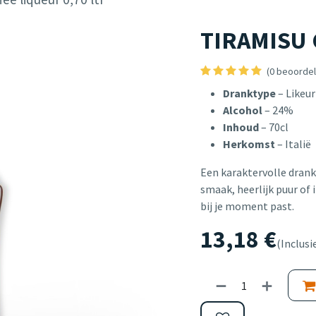
TIRAMISU C
(0 beoordel
Dranktype
– Likeur
Alcohol
– 24%
Inhoud
– 70cl
Herkomst
– Italië
Een karaktervolle drank
smaak, heerlijk puur of i
bij je moment past.
13,18
€
(Inclusi