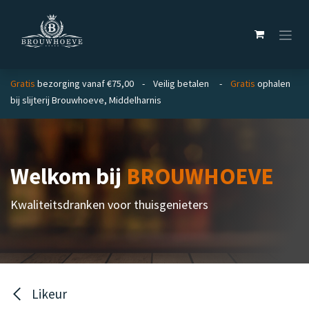
Overslaan naar inhoud
Gratis
bezorging vanaf €75,00 - Veilig betalen -
Gratis
ophalen
bij slijterij Brouwhoeve, Middelharnis
Welkom bij
BROUWHOEVE
Kwaliteitsdranken voor thuisgenieters
Likeur