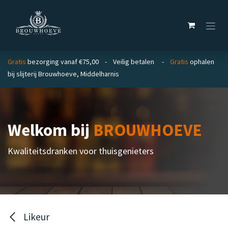
Overslaan naar inhoud
Gratis
bezorging vanaf €75,00 - Veilig betalen -
Gratis
ophalen
bij slijterij Brouwhoeve, Middelharnis
Welkom bij
BROUWHOEVE
Kwaliteitsdranken voor thuisgenieters
Likeur