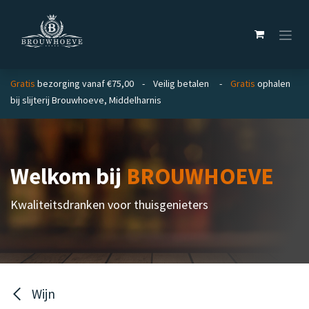
Overslaan naar inhoud
Gratis
bezorging vanaf €75,00 - Veilig betalen -
Gratis
ophalen
bij slijterij Brouwhoeve, Middelharnis
Welkom bij
BROUWHOEVE
Kwaliteitsdranken voor thuisgenieters
Wijn