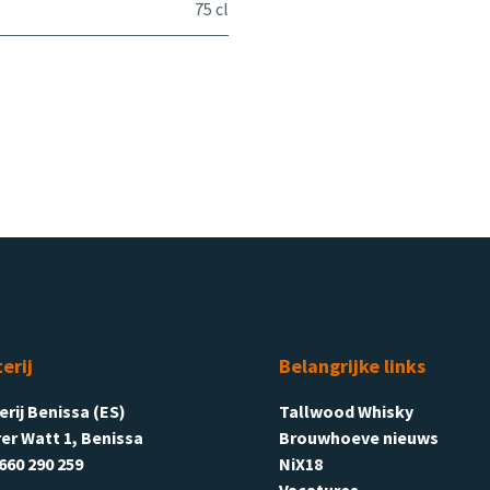
75 cl
terij
Belangrijke links
terij Benissa (ES)
Tallwood Whisky
er Watt 1, Benissa
Brouwhoeve nieuws
660 290 259
NiX18