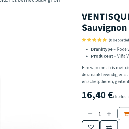
VENTISQUE
Sauvignon
(0 beoordel
Dranktype
– Rode 
Producent
– Viña 
Een wijn met fris met ci
de smaak levendig en st
en schelpdieren, geitenk
16,40
€
(Inclusi