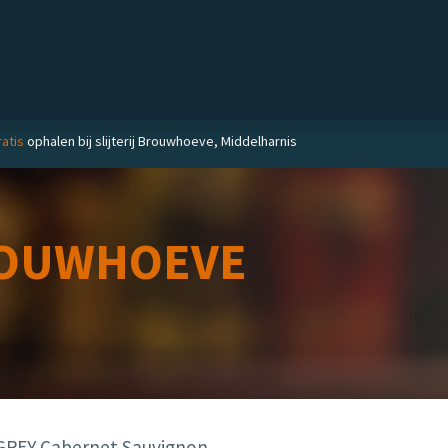
Private label
Delicatessen
Slijterij
Blog
atis
ophalen bij slijterij Brouwhoeve, Middelharnis
OUWHOEVE
REY Cabernet Sauvignon