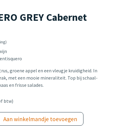
RO GREY Cabernet
ing)
wijn
Ventisquero
trus, groene appel en een vleugje kruidigheid. In
rak, met een mooie mineraliteit. Top bij schaal-
aas en frisse salades.
ef btw)
Aan winkelmandje toevoegen