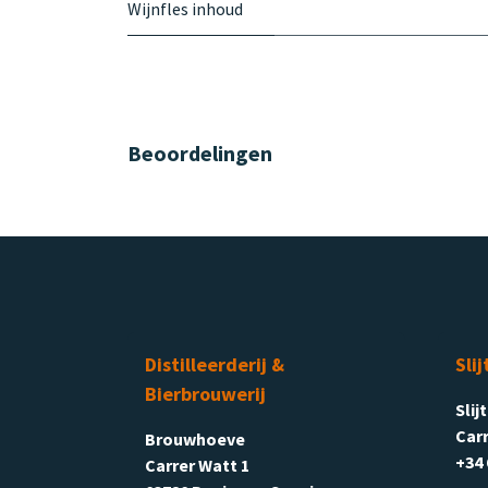
Wijnfles inhoud
Beoordelingen
Distilleerderij &
Slij
Bierbrouwerij
Slij
Carr
Brouwhoeve
+34 
Carrer Watt 1