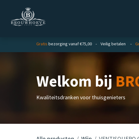
Overslaan naar inhoud
Homepage
Zakelijk
Gratis
bezorging vanaf €75,00 - Veilig betalen -
Gr
Welkom bij
BR
Kwaliteitsdranken voor thuisgenieters
Alle producten
Wijn
VENTISQUERO G