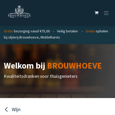
Overslaan naar inhoud
Gratis
bezorging vanaf €75,00 - Veilig betalen -
Gratis
ophalen
bij slijterij Brouwhoeve, Middelharnis
Welkom bij
BROUWHOEVE
Kwaliteitsdranken voor thuisgenieters
Wijn