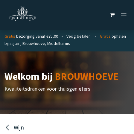
Overslaan naar inhoud
Gratis
bezorging vanaf €75,00 - Veilig betalen -
Gratis
ophalen
bij slijterij Brouwhoeve, Middelharnis
Welkom bij
BROUWHOEVE
Kwaliteitsdranken voor thuisgenieters
Wijn