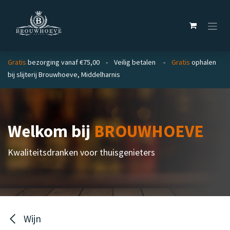
Overslaan naar inhoud
Gratis
bezorging vanaf €75,00 - Veilig betalen -
Gratis
ophalen
bij slijterij Brouwhoeve, Middelharnis
Welkom bij
BROUWHOEVE
Kwaliteitsdranken voor thuisgenieters
Wijn